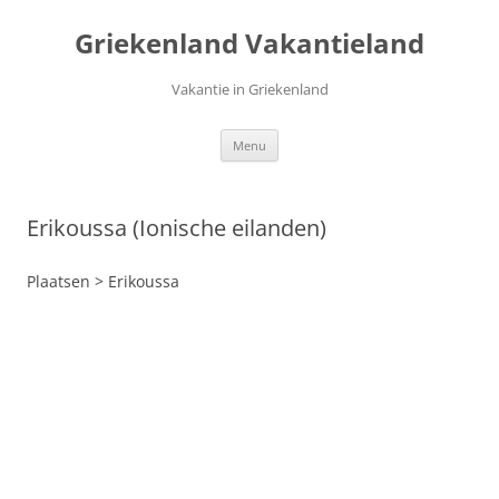
Ga
naar
Griekenland Vakantieland
de
inhoud
Vakantie in Griekenland
Menu
Erikoussa (Ionische eilanden)
Plaatsen > Erikoussa