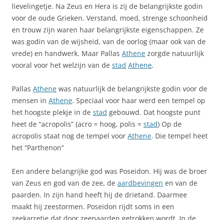
lievelingetje. Na Zeus en Hera is zij de belangrijkste godin
voor de oude Grieken. Verstand, moed, strenge schoonheid
en trouw zijn waren haar belangrijkste eigenschappen. Ze
was godin van de wijsheid, van de oorlog (maar ook van de
vrede) en handwerk. Maar Pallas
Athene
zorgde natuurlijk
vooral voor het welzijn van de
stad
Athene
.
Pallas
Athene
was natuurlijk de belangrijkste godin voor de
mensen in
Athene
. Speciaal voor haar werd een tempel op
het hoogste plekje in de
stad
gebouwd. Dat hoogste punt
heet de “acropolis” (acro = hoog, polis =
stad
) Op de
acropolis staat nog de tempel voor
Athene
. Die tempel heet
het “Parthenon”
Een andere belangrijke god was Poseidon. Hij was de broer
van Zeus en god van de zee, de
aardbevingen
en van de
paarden. In zijn hand heeft hij de drietand. Daarmee
maakt hij zeestormen. Poseidon rijdt soms in een
zeekarretje dat door zeepaarden getrokken wordt. In de