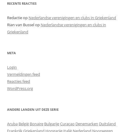
RECENTE REACTIES
Redactie
op
Nederlandse verenigingen en clubs in Griekenland
Rian van Bussel
op
Nederlandse verenigingen en clubs in
Griekenland
META
Login
Vermeldingen feed
Reacties feed
WordPress.org
ANDERE LANDEN UIT DEZE SERIE
Aruba
België
Bonaire
Bulgarije
Curaçao
Denemarken
Duitsland
Frankrijk
Griekenland
Hongarije
Italië
Nederland
Noorwegen