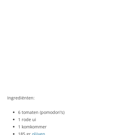
Ingrediënten:
6 tomaten (pomodori’s)
1 rode ui
1 komkommer
185 gr
olijven