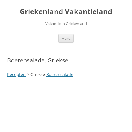
Ga
naar
Griekenland Vakantieland
de
inhoud
Vakantie in Griekenland
Menu
Boerensalade, Griekse
Recepten
> Griekse
Boerensalade