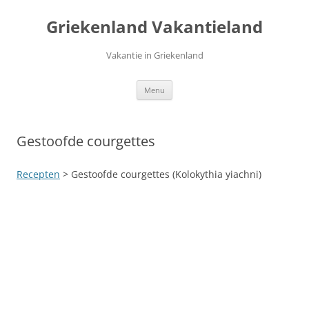
Ga
naar
Griekenland Vakantieland
de
inhoud
Vakantie in Griekenland
Menu
Gestoofde courgettes
Recepten
> Gestoofde courgettes (Kolokythia yiachni)