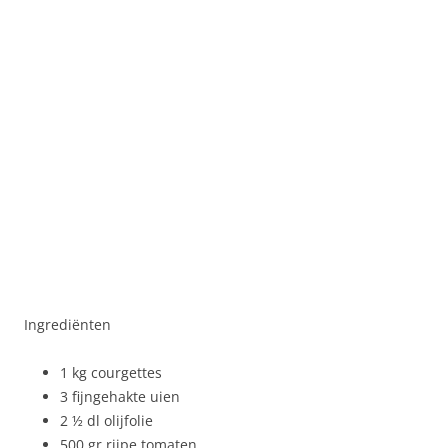
Ingrediënten
1 kg courgettes
3 fijngehakte uien
2 ½ dl olijfolie
500 gr rijpe tomaten