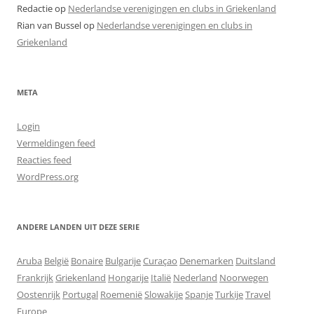
Redactie
op
Nederlandse verenigingen en clubs in Griekenland
Rian van Bussel
op
Nederlandse verenigingen en clubs in
Griekenland
META
Login
Vermeldingen feed
Reacties feed
WordPress.org
ANDERE LANDEN UIT DEZE SERIE
Aruba
België
Bonaire
Bulgarije
Curaçao
Denemarken
Duitsland
Frankrijk
Griekenland
Hongarije
Italië
Nederland
Noorwegen
Oostenrijk
Portugal
Roemenië
Slowakije
Spanje
Turkije
Travel
Europe