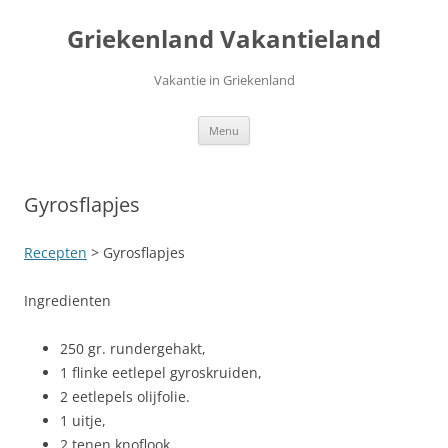
Ga
naar
Griekenland Vakantieland
de
inhoud
Vakantie in Griekenland
Menu
Gyrosflapjes
Recepten
> Gyrosflapjes
Ingredienten
250 gr. rundergehakt,
1 flinke eetlepel gyroskruiden,
2 eetlepels olijfolie.
1 uitje,
2 tenen knoflook,