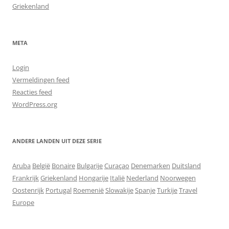
Griekenland
META
Login
Vermeldingen feed
Reacties feed
WordPress.org
ANDERE LANDEN UIT DEZE SERIE
Aruba
België
Bonaire
Bulgarije
Curaçao
Denemarken
Duitsland
Frankrijk
Griekenland
Hongarije
Italië
Nederland
Noorwegen
Oostenrijk
Portugal
Roemenië
Slowakije
Spanje
Turkije
Travel
Europe