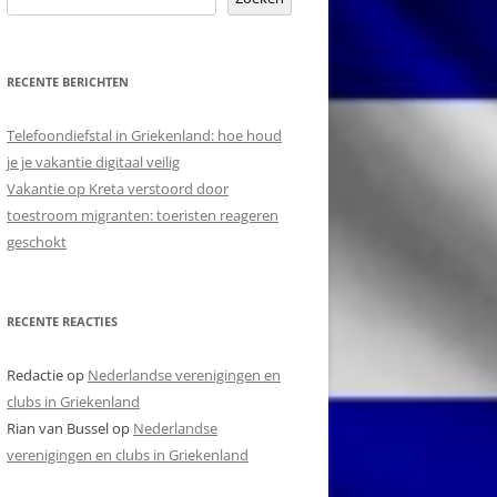
RECENTE BERICHTEN
EVERKLARING
Telefoondiefstal in Griekenland: hoe houd
je je vakantie digitaal veilig
Vakantie op Kreta verstoord door
toestroom migranten: toeristen reageren
geschokt
RECENTE REACTIES
Redactie
op
Nederlandse verenigingen en
clubs in Griekenland
Rian van Bussel
op
Nederlandse
verenigingen en clubs in Griekenland