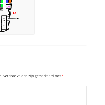
ODSDIENST
GRIEKSE GEHAKTBALLEN
RIEKS VERKEERSBUREAU
GRIEKSE KOFFIE, KAFES ELLINIKOS
RIEKSE RESTAURANTS IN
GYROSFLAPJES
EDERLAND
KAAS GEBAKKEN KEFALOTIRI
UISDIEREN
SACHANAKJI
ERST IN GRIEKENLAND: ZON, ZEE
KAASPASTEITJES – TYROPITA
N ORTHODOXE TRADITIES
KALKOEN GEVULD MET KASTANJES
LIMAAT
KARBONADES GRIEKSE – AFELIA
d.
Vereiste velden zijn gemarkeerd met
*
PG AUTOGAS
KIPPENPASTEI
EDIA GRIEKSE
KNOFLOOK SAUS – SCORTHALIÁ
ND
EREN VAN GRIEKENLAND
KWEEPEREN UIT DE OVEN