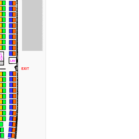
GARNALEN – CHARIDES
EESTDAGEN
GARNALENSOEP
EBRUIK VAN DRONES IN
RIEKENLAND: WAT TOERISTEN
GEBAKKEN LAMSVLEES MET
OETEN WETEN
TOMATEN – ARNÍ A LÁ HASÁPA
ELDZAKEN
GEGRILDE FETA
EOGRAFIE
GEHAKT , GRIEKS
EOLOGIE
GEHAKTBALLETJES IN YOGHURT-
MUNTSAUS
ESCHIEDENIS
GEHAKTE BIEFSTUK MET FETHA
ESCHIEDENIS: GRIEKENLAND IN
909
GESTOOFDE COURGETTES
EZONDHEIDSZORG
GRIEKSE BOUILLABAISSE
ODEN, KLASSIEKE GRIEKSE
GRIEKSE CASSEROLE