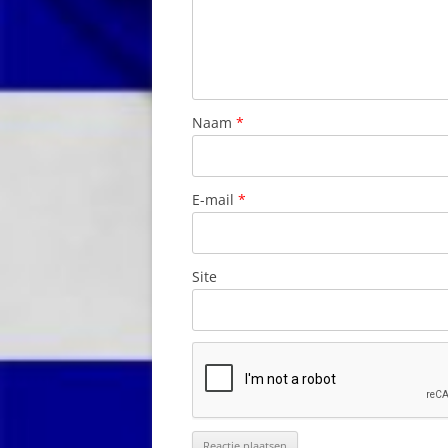
M
G
ERIKOUSSA (IONISCHE EILANDEN
A
Z
EUBOEA
N
Naam
*
FALASSARNA (KRETA)
N
FIETSROUTES KOS
C
E-mail
*
FOLEGANDROS (CYCLADEN)
O
GEORGIOUPOLIS (KRETA)
O
Site
GIAROS (CYCLADEN)
O
GOUVIA (KORFOE)
P
GRIEKSE INDELING NAAR REGIO’
P
EN DEPARTEMENTEN
R
HERAKLION (KRETA)