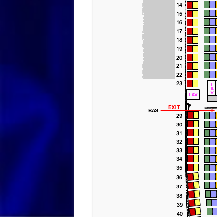
ARGOS (PELEPONNESOS)
F
ARKADI (KRETA)
G
G
ATHANI (LEFKAS)
M
ATHENE
G
AUTO ROUTE KORFOE
G
BARBATI (KORFOE)
G
BENITSES (KORFOE)
G
CHALCIDICE
G
1
CHALKIS (EUBOEA)
G
CHANIA (KRETA)
G
CHIOS (EGEÏSCHE ARCHIPEL)