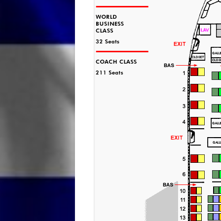
B
AKROTIRI (KRETA)
B
ALEXANDROUPOLIS
B
ALMIRIDA (KRETA)
O
ALONISOS (SPORADEN)
B
AMORGOS (CYCLADEN)
D
ANAFI (CYCLADEN)
D
ANDROS (CYCLADEN)
E
ANISSARAS (KRETA)
E
ANNALIPSI (KRETA)
E
ANOGIA KRETA
E
ANTIPAXOS (IONISCHE EILANDEN
E