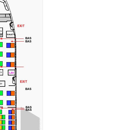
ESTUURLIJKE INDELING
BLOEMKOOL
STOELENPLAN BOEING 757
SCHRIJF MEE!
EVOLKING
BOERENSALADE 2
STOELENPLAN BOEING 767-200
VERASEC COOKI
LAUWE VLAG; EEN
BOERENSALADE 3
STOELENPLAN BOEING DC10-40
NDERSCHEIDING.
SITEMAP
BOERENSALADE, GRIEKSE
STOELENPLAN MD 80
ROMMER OF SCOOTER HUREN
ZOEKEN
BOERENSALADE, SALÁTA
ELISCHE BOND
CHORIÁTIKI
OUANE
BONENSALADE, GRIEKSE
CONOMIE
BOTERKOEKJES MET
POEDERSUIKER
LEKTRICITEIT
EI-CITROENSOEP
MIGREREN NAAR GRIEKENLAND
EIEREN UIT DE OVEN
VENEMENTEN
FETA GEBAKKEN (SAGANAKI)
)
VIA