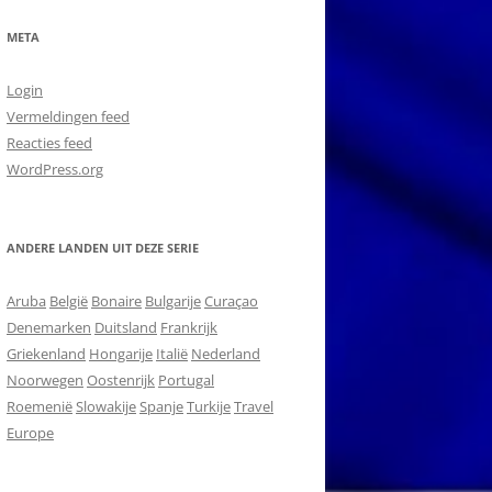
META
Login
Vermeldingen feed
Reacties feed
WordPress.org
ANDERE LANDEN UIT DEZE SERIE
Aruba
België
Bonaire
Bulgarije
Curaçao
Denemarken
Duitsland
Frankrijk
Griekenland
Hongarije
Italië
Nederland
Noorwegen
Oostenrijk
Portugal
Roemenië
Slowakije
Spanje
Turkije
Travel
Europe