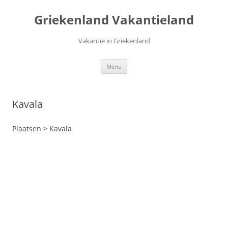
Ga
naar
Griekenland Vakantieland
de
inhoud
Vakantie in Griekenland
Menu
Kavala
Plaatsen > Kavala