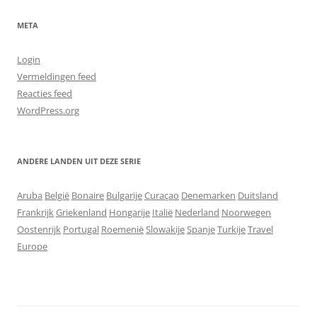
META
Login
Vermeldingen feed
Reacties feed
WordPress.org
ANDERE LANDEN UIT DEZE SERIE
Aruba
België
Bonaire
Bulgarije
Curaçao
Denemarken
Duitsland
Frankrijk
Griekenland
Hongarije
Italië
Nederland
Noorwegen
Oostenrijk
Portugal
Roemenië
Slowakije
Spanje
Turkije
Travel
Europe