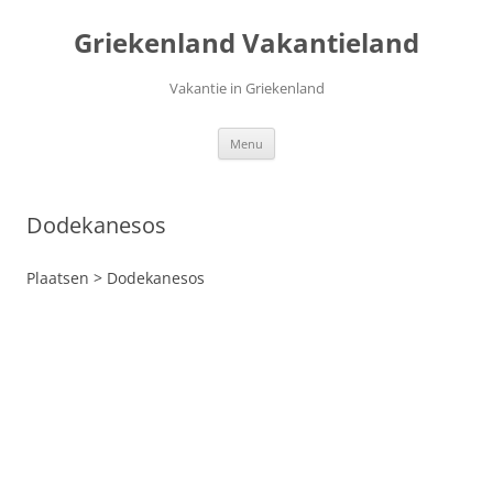
Ga
naar
Griekenland Vakantieland
de
inhoud
Vakantie in Griekenland
Menu
Dodekanesos
Plaatsen > Dodekanesos