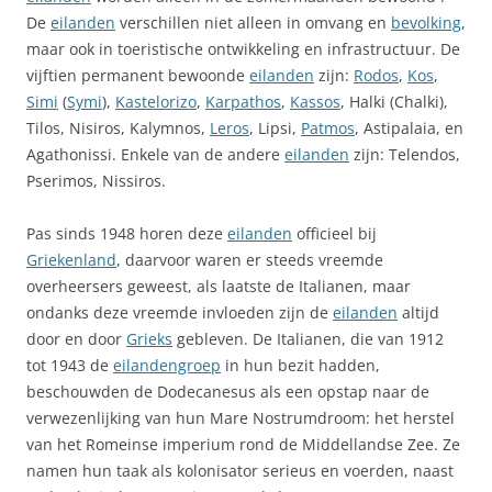
De
eilanden
verschillen niet alleen in omvang en
bevolking
,
maar ook in toeristische ontwikkeling en infrastructuur. De
vijftien permanent bewoonde
eilanden
zijn:
Rodos
,
Kos
,
Simi
(
Symi
),
Kastelorizo
,
Karpathos
,
Kassos
, Halki (Chalki),
Tilos, Nisiros, Kalymnos,
Leros
, Lipsi,
Patmos
, Astipalaia, en
Agathonissi. Enkele van de andere
eilanden
zijn: Telendos,
Pserimos, Nissiros.
Pas sinds 1948 horen deze
eilanden
officieel bij
Griekenland
, daarvoor waren er steeds vreemde
overheersers geweest, als laatste de Italianen, maar
ondanks deze vreemde invloeden zijn de
eilanden
altijd
door en door
Grieks
gebleven. De Italianen, die van 1912
tot 1943 de
eilandengroep
in hun bezit hadden,
beschouwden de Dodecanesus als een opstap naar de
verwezenlijking van hun Mare Nostrumdroom: het herstel
van het Romeinse imperium rond de Middellandse Zee. Ze
namen hun taak als kolonisator serieus en voerden, naast