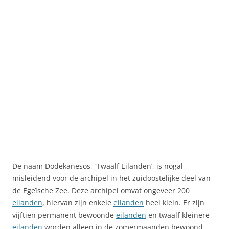
De naam Dodekanesos, `Twaalf Eilanden’, is nogal
misleidend voor de archipel in het zuidoostelijke deel van
de Egeïsche Zee. Deze archipel omvat ongeveer 200
eilanden
, hiervan zijn enkele
eilanden
heel klein. Er zijn
vijftien permanent bewoonde
eilanden
en twaalf kleinere
eilanden
worden alleen in de zomermaanden bewoond .